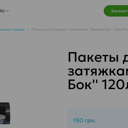
RU
Заказат
венные товары
Пакеты для мусора с затяжками ''Фрекен Бок'' 120л/10
Пакеты 
затяжка
Бок'' 12
150 грн.