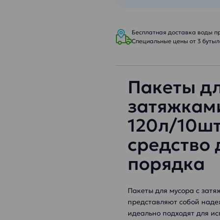
Бесплатная доставка воды при
Специальные цены от 3 бутыле
Пакеты дл
затяжками
120л/10шт
средство 
порядка
Пакеты для мусора с затя
представляют собой наде
идеально подходят для ис