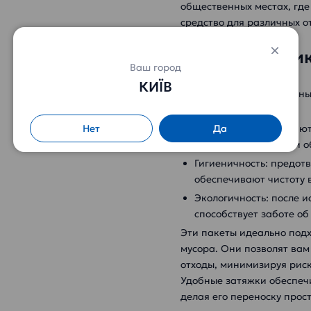
общественных местах, где
средство для различных о
Характеристик
Ваш город
Объем: 120 литров
КИЇВ
Прочность: изготовлены
повреждениям
Нет
Да
Затяжки: обеспечиваю
неприятные запахи и о
Гигиеничность: предо
обеспечивают чистоту 
Экологичность: после 
способствует заботе о
Эти пакеты идеально подх
мусора. Они позволят вам
отходы, минимизируя рис
Удобные затяжки обеспеч
делая его переноску прос