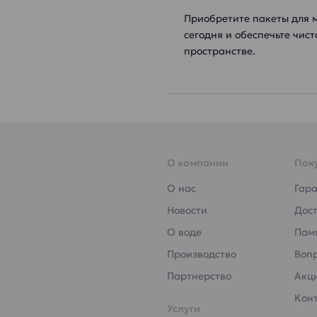
Приобретите пакеты для м
сегодня и обеспечьте чис
пространстве.
О компании
Пок
О нас
Гар
Новости
Дост
О воде
Пам
Производство
Воп
Партнерство
Акц
Кон
Услуги