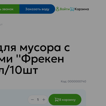
ь звонок
Заказать воду
Войти
Корзина
шт
для мусора с
ми ''Фрекен
0л/10шт
Код: 0000000740
В корзину