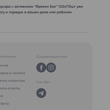
усора с затяжками "Фрекен Бок" 120л/10шт уже
тоту и порядок в вашем доме или рабочем
упателям
Социальные сети
антия
авка и оплата
ятка клиентам
Чат-бот
росы-ответы
ии
такты