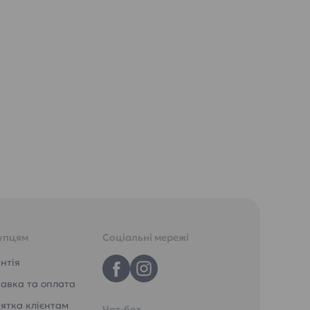
упцям
Соціальні мережі
нтія
авка та оплата
ятка клієнтам
Чат-бот