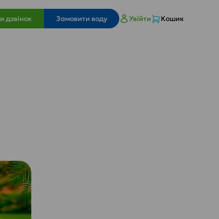
и дзвінок
Замовити воду
Увійти
Кошик