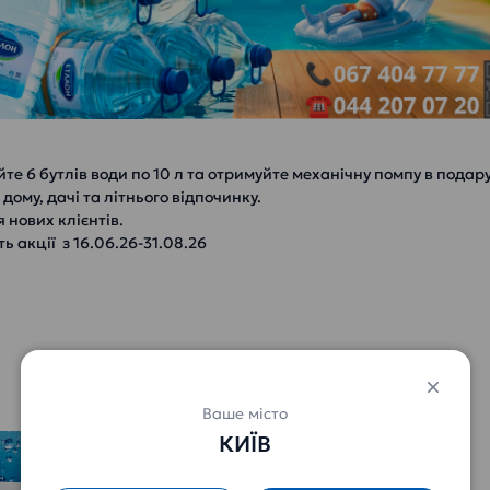
те 6 бутлів води по 10 л та отримуйте механічну помпу в подар
дому, дачі та літнього відпочинку.
я нових клієнтів.
ь акції з 16.06.26-31.08.26
Ваше місто
КИЇВ