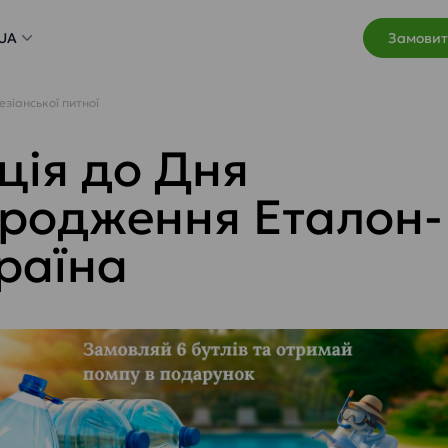
UA
Замовит
зіанської питної
ція до Дня
родження Еталон-
раїна