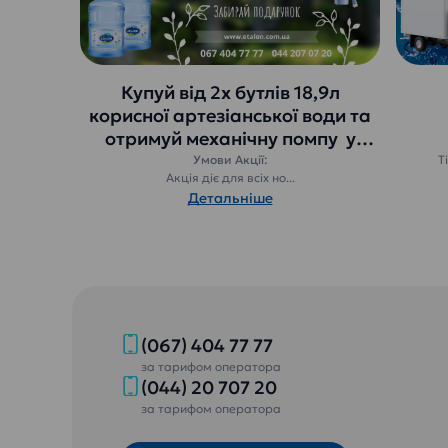
Купуй від 2х бутлів 18,9л
корисної артезіанської води та
отримуй механічну помпу у
подарунок.
Умови Акції:
Т
Акція діє для всіх но...
Детальніше
(067) 404 77 77
за тарифом оператора
(044) 20 707 20
за тарифом оператора