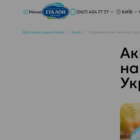
Меню
(067) 404 77 77
КИЇВ
Доставка води в Києві
Акції
Переваги пом`якшеної арте
Ак
на
Ук