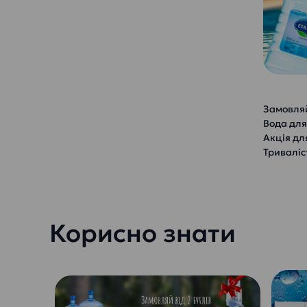
Замовляй
Вода для 
Акція дл
Триваліст
Корисно знати