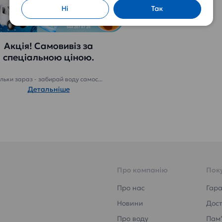
Ні
Так
Акція! Самовивіз за
спеціальною ціною.
ільки зараз - забирай воду самос...
Детальніше
Про компанію
Пок
Про нас
Гара
Новини
Дост
Про воду
Пам’