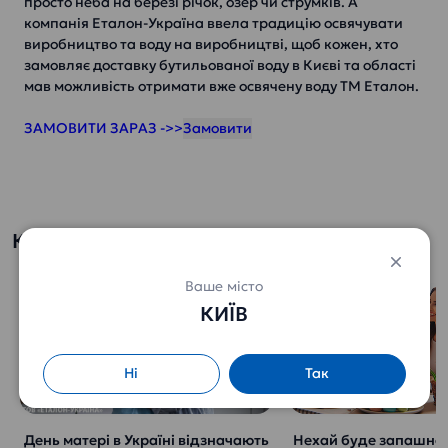
просто неба на березі річок, озер чи струмків. А
компанія Еталон-Україна ввела традицію освячувати
виробництво та воду на виробництві, щоб кожен, хто
замовляє доставку бутильованої воду в Києві та області
мав можливість отримати вже освячену воду ТМ Еталон.
ЗАМОВИТИ ЗАРАЗ ->>
Корисно знати
Ваше місто
КИЇВ
Ні
Так
День матері в Україні відзначають
Нехай буде запашно