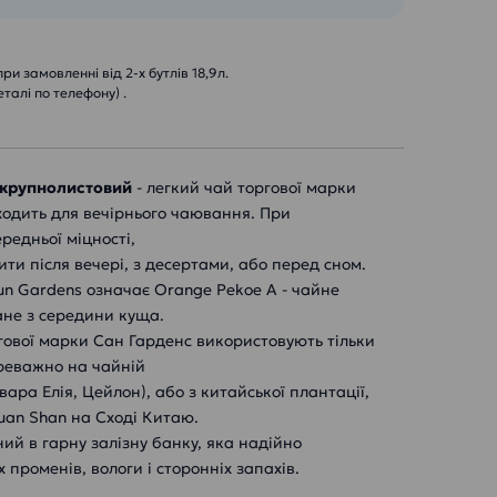
и замовленні від 2-х бутлів 18,9л.
еталі по телефону) .
, крупнолистовий
- легкий чай торгової марки
ходить для вечірнього чаювання. При
редньої міцності,
ти після вечері, з десертами, або перед сном.
n Gardens означає Orange Pekoe A - чайне
ране з середини куща.
ової марки Сан Гарденс використовують тільки
ереважно на чайній
вара Елія, Цейлон), або з китайської плантації,
uan Shan на Сході Китаю.
ий в гарну залізну банку, яка надійно
 променів, вологи і сторонніх запахів.