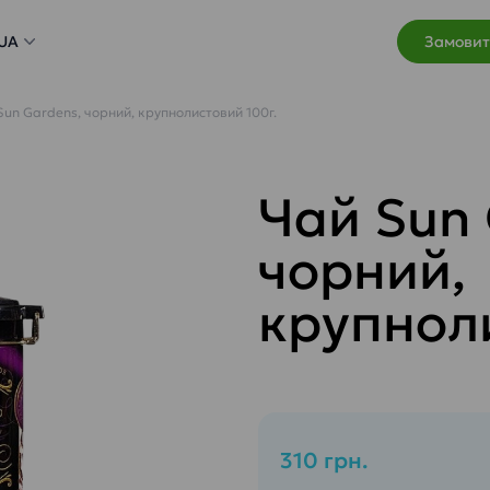
UA
Замовит
Sun Gardens, чорний, крупнолистовий 100г.
Чай Sun 
чорний,
крупноли
310 грн.