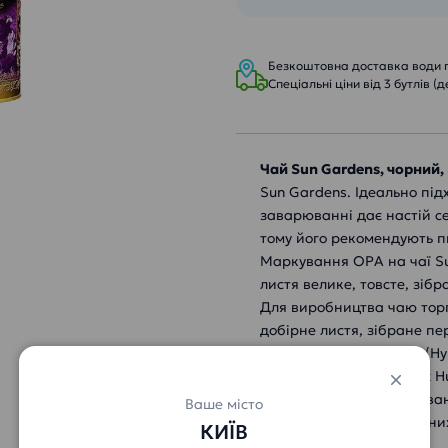
Безкоштовна доставка води пр
Спеціальні ціни від 3 бутлів (д
Чай Sun Gardens, чорний
Sun Gardens. Ідеально під
заварюванні дає настій се
тому його рекомендують пи
Маркування ОРА на чаї Su
листя велике, товсте, зіб
Для виробництва чаю торг
добірне листя, зібране п
плантації Nuwara Eliya (Ну
яка знаходиться в горах H
Чай Сан Гарденс упакован
Ваше місто
захистить чай від сонячних
КИЇВ