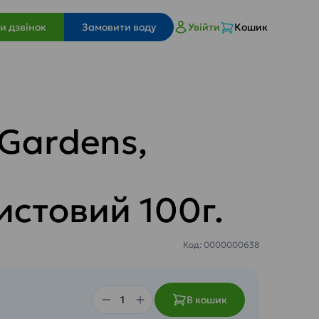
и дзвінок
Замовити воду
Увійти
Кошик
Gardens,
стовий 100г.
Код: 0000000638
В кошик