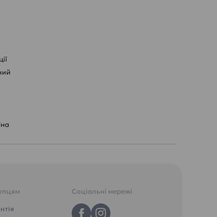
ії
ний
їна
упцям
Соціальні мережі
нтія