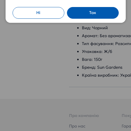
Характеристики:
Ні
Так
Тип: Чай
Вид: Чорний
Аромат: Без ароматизац
Тип фасування: Розсип
Упаковка: Ж/б
Вага: 150г
Бренд: Sun Gardens
Країна виробник: Укра
Про компанію
Пок
Про нас
Гара