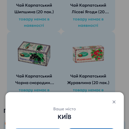
Чай Карпатський
Чай Карпатський
Шипшина (20 пак.)
Лісові Ягоди (20
пак.)
товару немає в
товару немає в
наявності
наявності
Чай Карпатський
Чай Карпатський
Чорна смородина
Журавлина (20 пак.)
(20 пак.)
товару немає в
товару немає в
наявності
наявності
Ваше місто
Популярні товари
КИЇВ
ТОП ПРОДАЖІВ
ТОП ПРОДАЖІВ