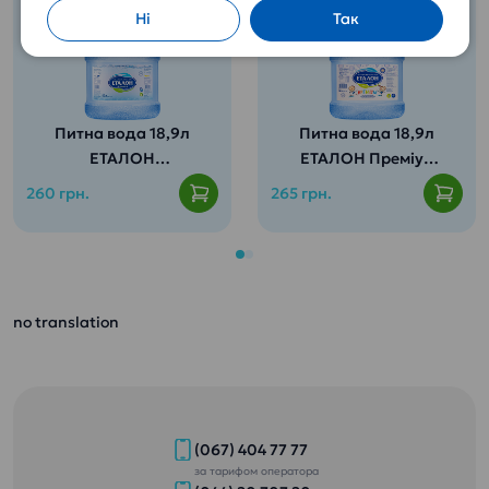
Ні
Так
Питна вода 18,9л
Питна вода 18,9л
ЕТАЛОН
ЕТАЛОН Преміум
Пом’якшена
(для дітей від 3
260 грн.
265 грн.
років)
Містить весь
спектр мінералів
Ідеальна вода для
та корисних мікро-
кави або чаю.
і макроелементів,
no translation
Повне розкриття
що потрібні для
смаку напоїв та їжі.
зростаючого
Не залишає
організму дитини.
накипу!
Не обов’язково
Рекомендовано
кип’ятити.
для чайників та
Безмечність
(067) 404 77 77
кавоварок.
гарантована і
за тарифом оператора