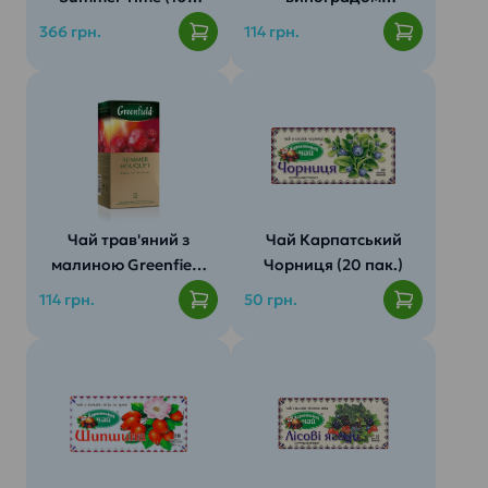
пак.)
Greenfield Festive
366 грн.
114 грн.
Grape (25 пак.)
Чай трав'яний з
Чай Карпатський
малиною Greenfield
Чорниця (20 пак.)
Summer Bouquet (25
114 грн.
50 грн.
пак.)