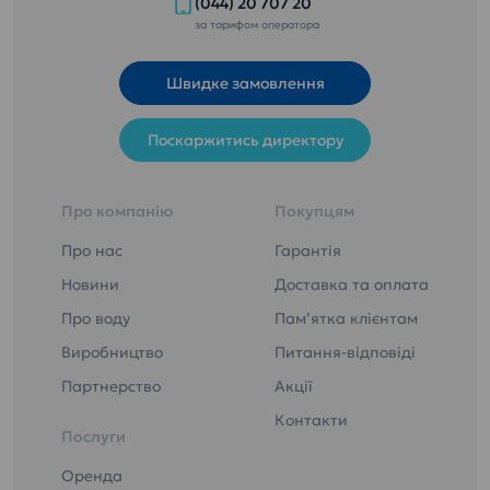
(044) 20 707 20
Зменшена
підтверджена
жорсткість води
за тарифом оператора
сертифікатом ISO
при збереженому
22000
вмісту мінералів
Знезаражена
Швидке замовлення
Ca та Mg.
озоном та
Безпечність
ультрафіолетом
Поскаржитись директору
гарантована і
Питна вода «ЕТАЛОН
підтверджена
ПРЕМІУМ» - ідеально
сертифікатом ISO
підходить для дітей
22000
Про компанію
дошкільного та
Покупцям
Знезаражена
шкільного віку.
Про нас
Гарантія
озоном та
ультрафіолетом
Новини
Доставка та оплата
Питна вода «Еталон
Про воду
Пам’ятка клієнтам
Пом’якшена»
Виробництво
Питання-відповіді
Партнерство
Акції
Контакти
Послуги
Оренда