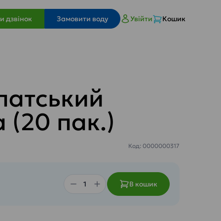
и дзвінок
Замовити воду
Увійти
Кошик
патський
(20 пак.)
Код: 0000000317
В кошик