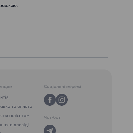
омашкою.
упцям
Соціальні мережі
нтія
авка та оплата
ятка клієнтам
Чат-бот
ння-відповіді