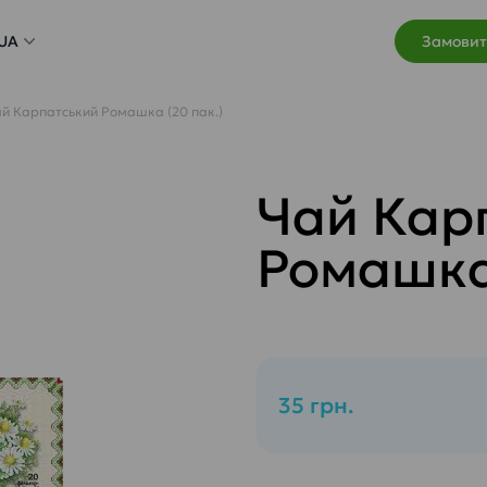
UA
Замовит
й Карпатський Ромашка (20 пак.)
Чай Кар
Ромашка 
35 грн.