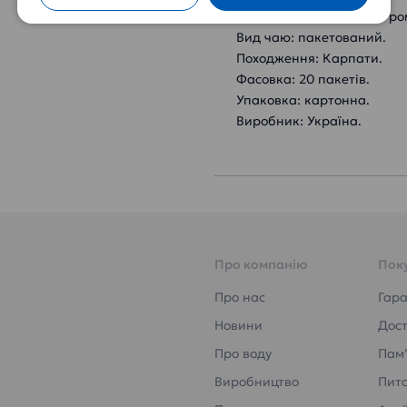
Склад: чай трав'яний з р
Вид чаю: пакетований.
Походження: Карпати.
Фасовка: 20 пакетів.
Упаковка: картонна.
Виробник: Україна.
Про компанію
Пок
Про нас
Гара
Новини
Дост
Про воду
Пам’
Виробництво
Пита