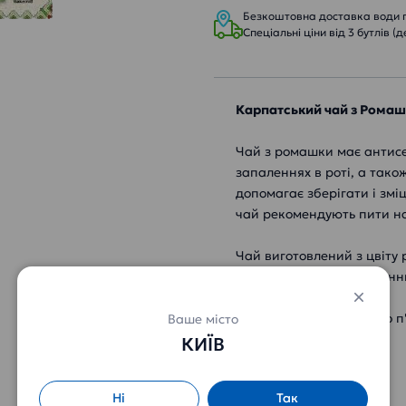
Безкоштовна доставка води пр
Спеціальні ціни від 3 бутлів (д
Карпатський чай з Рома
Чай з ромашки має антисе
запаленнях в роті, а тако
допомагає зберігати і зм
чай рекомендують пити на
Чай виготовлений з цвіту
гіркуватий смак, є відмі
Чай з ромашки відмінно п'
Ваше місто
КИЇВ
Характеристики:
Ні
Так
Тип: чай трав'яний.