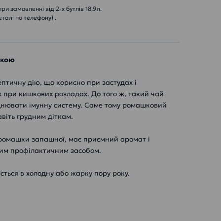
и замовленні від 2-х бутлів 18,9л.
еталі по телефону) .
шкою
птичну дію, що корисно при застудах і
ж при кишкових розладах. До того ж, такий чай
іцнювати імунну систему. Саме тому ромашковий
віть грудним діткам.
 ромашки запашної, має приємний аромат і
нним профілактичним засобом.
ється в холодну або жарку пору року.