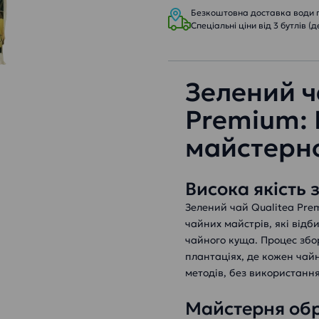
Безкоштовна доставка води пр
Спеціальні ціни від 3 бутлів (д
Зелений ч
Premium: 
майстерно
Висока якість 
Зелений чай Qualitea Prem
чайних майстрів, які відб
чайного куща. Процес збо
плантаціях, де кожен чай
методів, без використання
Майстерня об