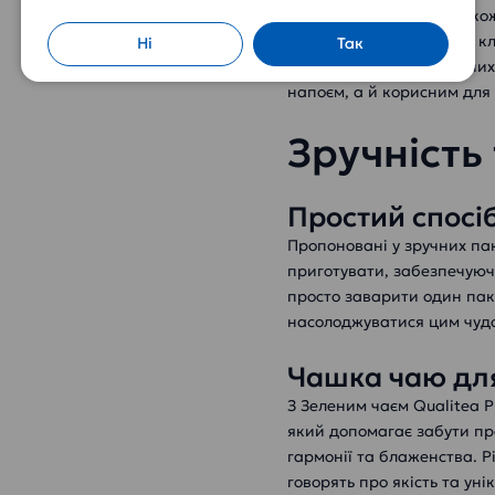
Premium вважається також
допомагають захистити клі
Ні
Так
шкідливих впливів вільни
напоєм, а й корисним для 
Зручність 
Простий спосі
Пропоновані у зручних па
приготувати, забезпечуючи
просто заварити один пак
насолоджуватися цим чудо
Чашка чаю дл
З Зеленим чаєм Qualitea 
який допомагає забути про
гармонії та блаженства. Р
говорять про якість та уні