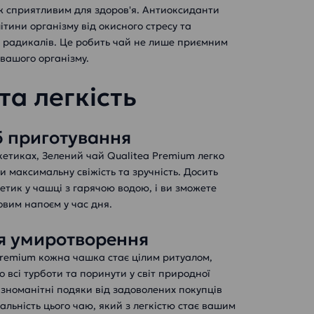
 сприятливим для здоров'я. Антиоксиданти
тини організму від окисного стресу та
х радикалів. Це робить чай не лише приємним
вашого організму.
та легкість
б приготування
кетиках, Зелений чай Qualitea Premium легко
 максимальну свіжість та зручність. Досить
етик у чашці з гарячою водою, і ви зможете
вим напоєм у час дня.
я умиротворення
Premium кожна чашка стає цілим ритуалом,
 всі турботи та поринути у світ природної
ізноманітні подяки від задоволених покупців
кальність цього чаю, який з легкістю стає вашим