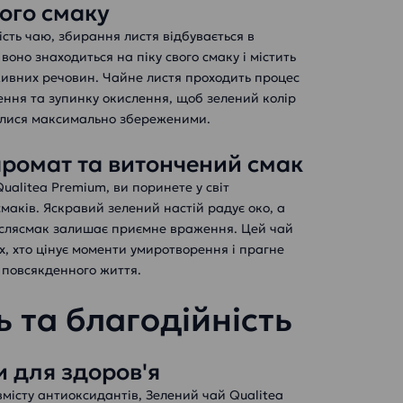
ого смаку
кість чаю, збирання листя відбувається в
воно знаходиться на піку свого смаку і містить
живних речовин. Чайне листя проходить процес
ення та зупинку окислення, щоб зелений колір
лися максимально збереженими.
ромат та витончений смак
alitea Premium, ви поринете у світ
маків. Яскравий зелений настій радує око, а
іслясмак залишає приємне враження. Цей чай
іх, хто цінує моменти умиротворення і прагне
 повсякденного життя.
ь та благодійність
 для здоров'я
місту антиоксидантів, Зелений чай Qualitea