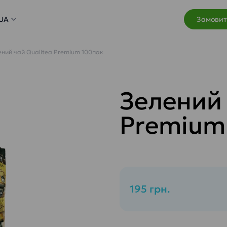
UA
Замовит
ений чай Qualitea Premium 100пак
Зелений 
Premium
195 грн.