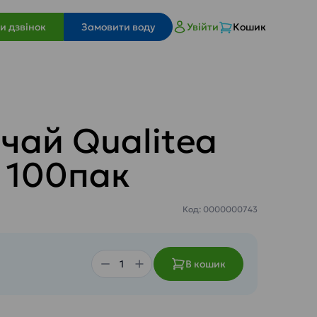
и дзвінок
Замовити воду
Увійти
Кошик
чай Qualitea
 100пак
Код: 0000000743
В кошик