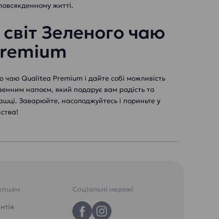
повсякденному житті.
 світ Зеленого чаю
Premium
 чаю Qualitea Premium і дайте собі можливість
енним напоєм, який подарує вам радість та
ашці. Заварюйте, насолоджуйтесь і пориньте у
ства!
упцям
Соціальні мережі
нтія