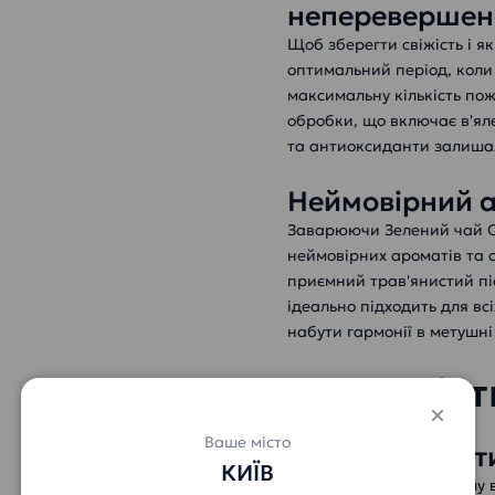
неперевершен
Щоб зберегти свіжість і я
оптимальний період, коли 
максимальну кількість по
обробки, що включає в'ял
та антиоксиданти залиша
Неймовірний а
Заварюючи Зелений чай Qu
неймовірних ароматів та с
приємний трав'янистий п
ідеально підходить для вс
набути гармонії в метушні
Корисніст
Ваше місто
Антиоксиданти
КИЇВ
Завдяки своєму багатому в