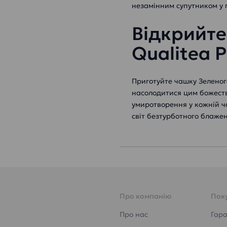
незамінним супутником у 
Відкрийте
Qualitea 
Приготуйте чашку Зеленого
насолодитися цим божеств
умиротворення у кожній ч
світ безтурботного блажен
Про компанію
Пок
Про нас
Гара