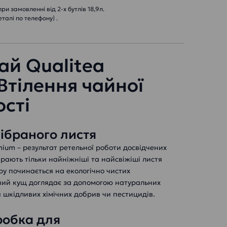
и замовленні від 2-х бутлів 18,9л.
еталі по телефону) .
ай Qualitea
Втілення чайної
сті
зібраного листя
ium – результат ретельної роботи досвідчених
ирають тільки найніжніші та найсвіжіші листя
ру починається на екологічно чистих
ний кущ доглядає за допомогою натуральних
 шкідливих хімічних добрив чи пестицидів.
робка для