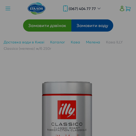
(067) 404 77 77
Замовити дзвінок
Замовити воду
Доставка води в Києві
Каталог
Кава
Мелена
Кава ILLY
Classico (мелена) ж/б 250г