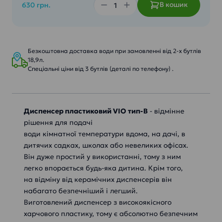
В кошик
630 грн.
Безкоштовна доставка води при замовленні від 2-х бутлів
18,9л.
Спеціальні ціни від 3 бутлів (деталі по телефону) .
Диспенсер пластиковий VIO тип-В
- відмінне
рішення для подачі
води кімнатної температури вдома, на дачі, в
дитячих садках, школах або невеликих офісах.
Він дуже простий у використанні, тому з ним
легко впорається будь-яка дитина. Крім того,
на відміну від керамічних диспенсерів він
набагато безпечніший і легший.
Виготовлений диспенсер з високоякісного
харчового пластику, тому є абсолютно безпечним