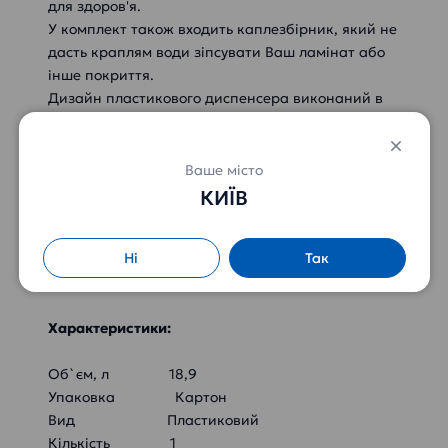
для здоров'я.
У комплект також входить каплезбірник, який не
дасть краплям води зіпсувати Ваш ламінат або
інше покриття.
Дизайн пластикового диспенсера виконаний в
класичному білому кольорі, тому стане
актуальним доповненням будь-якого інтер'єру.
Для комфортної експлуатації диспенсера
Ваше місто
пропонуємо використовувати спеціальні
КИЇВ
підставки з нашого асортименту,
які допоможуть вирішити питання раціонального
Ні
Так
розміщення.
Характеристики:
Об`єм, л 18,9
Упаковка Картон
Вид Пластиковий
Кількість 1