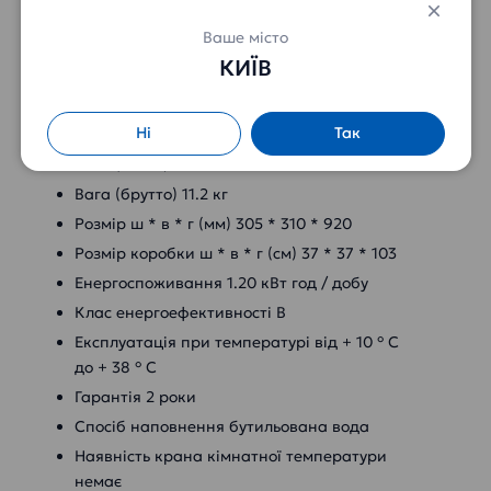
Потужність нагріву 420 Вт
Ваше місто
Потужність охолодження 75 Вт
КИЇВ
Обсяг шафки 36 л
Сховище для одноразових стаканчиків
Ні
Так
купується окремо
Вага (нетто) 9.4 кг
Вага (брутто) 11.2 кг
Розмір ш * в * г (мм) 305 * 310 * 920
Розмір коробки ш * в * г (см) 37 * 37 * 103
Енергоспоживання 1.20 кВт год / добу
Клас енергоефективності В
Експлуатація при температурі від + 10 ° C
до + 38 ° C
Гарантія 2 роки
Спосіб наповнення бутильована вода
Наявність крана кімнатної температури
немає