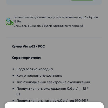
Безкоштовна доставка води при замовленні від 2-х бутлів
18,9л.
Спеціальні ціни від 3 бутлів (деталі по телефону) .
Кулер Vio x62 - FCC
Характеристики:
Вода гаряча-холодна
Колір перламутр-шампань
Тип охолодження електронне охолодження
Продуктивність охолодження 0.6 л / ч (15 °
C)
Продуктивність нагріву 4.0 л / год (90-95 °
C)