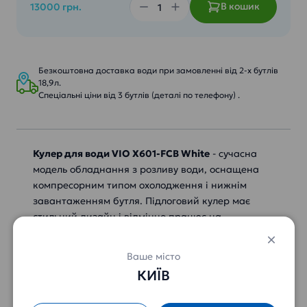
В кошик
13000 грн.
Безкоштовна доставка води при замовленні від 2-х бутлів
18,9л.
Спеціальні ціни від 3 бутлів (деталі по телефону) .
Кулер для води VIO Х601-FCB White
- сучасна
модель обладнання з розливу води, оснащена
компресорним типом охолодження і нижнім
завантаженням бутля. Підлоговий кулер має
стильний дизайн і відмінно працює на
нагрівання та охолодження води, а також
виконує функцію диспенсера з роздачі води
Ваше місто
кімнатної температури.
КИЇВ
Характеристики кулера: