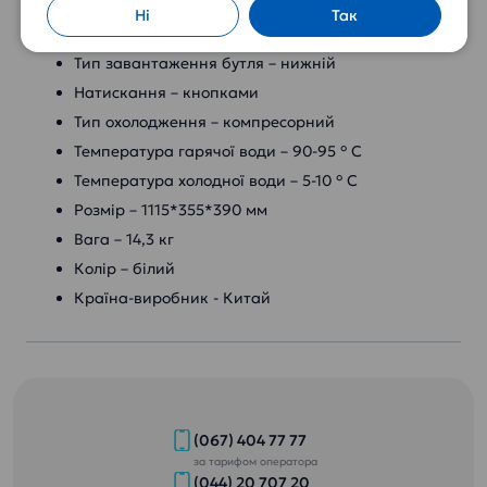
Ні
Так
Вид – підлоговий
Тип завантаження бутля – нижній
Натискання – кнопками
Тип охолодження – компресорний
Температура гарячої води – 90-95 ° С
Температура холодної води – 5-10 ° С
Розмір – 1115*355*390 мм
Вага – 14,3 кг
Колір – білий
Країна-виробник - Китай
(067) 404 77 77
за тарифом оператора
(044) 20 707 20