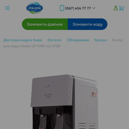
(067) 404 77 77
Замовити дзвінок
Замовити воду
Доставка води в Києві
Каталог
Обладнання
Кулери
Кулер
для воды Clover LB-TWB 0,5-5T88