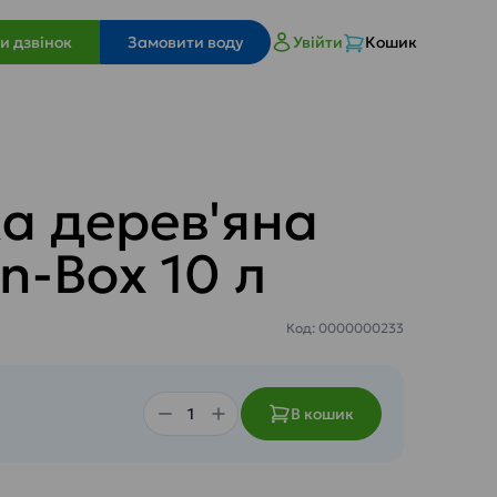
и дзвінок
Замовити воду
Увійти
Кошик
а дерев'яна
in-Box 10 л
Код: 0000000233
В кошик