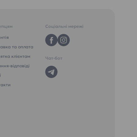
упцям
Соціальні мережі
нтія
авка та оплата
ятка клієнтам
Чат-бот
ння-відповіді
ї
такти