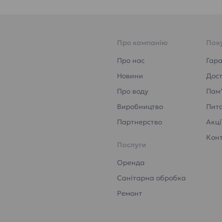
Про компанію
Пок
Про нас
Гара
Новини
Дост
Про воду
Пам’
Виробництво
Пита
Партнерство
Акці
Кон
Послуги
Оренда
Санітарна обробка
Ремонт