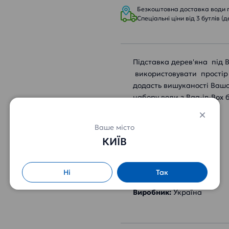
Безкоштовна доставка води пр
Спеціальні ціни від 3 бутлів (д
Підставка дерев'яна під B
використовувати простір 
додасть вишуканості Вашо
набору води з Bag-in-Box
Розміри:
Ваше місто
Ширина - 40 см
КИЇВ
Висота– 80 см
Глибина – 33 см
Ні
Так
Матеріал:
Дерево
Виробник:
Україна