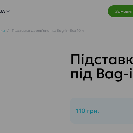
UA
Замовит
вки
Підставка дерев'яна під Bag-in-Box 10 л
Підставк
під Bag-
110 грн.