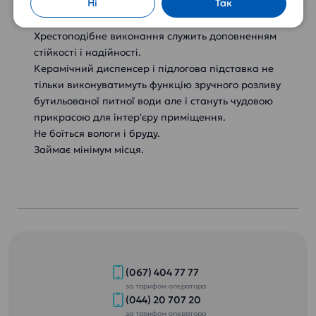
Переваги:
Ні
Так
Хрестоподібне виконання служить доповненням
стійкості і надійності.
Керамічний диспенсер і підлогова підставка не
тільки виконуватимуть функцію зручного розливу
бутильованої питної води але і стануть чудовою
прикрасою для інтер'єру приміщення.
Не боїться вологи і бруду.
Займає мінімум місця.
(067) 404 77 77
за тарифом оператора
(044) 20 707 20
за тарифом оператора