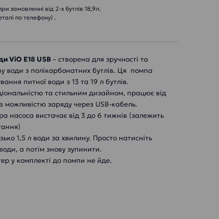
и замовленні від 2-х бутлів 18,9л.
еталі по телефону) .
ди ViO E18 USB
– створена для зручності та
ву води з полікарбонатних бутлів. Ця помпа
ання питної води з 13 та 19 л бутлів.
ціональністю та стильним дизайном, працює від
з можливістю заряду через USB-кабель.
а насоса вистачає від 3 до 6 тижнів (залежить
тання)
ько 1,5 л води за хвилину. Просто натисніть
води, а потім знову зупинити.
р у комплекті до помпи не йде.