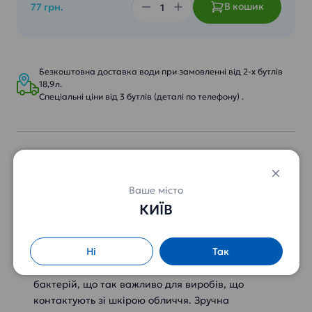
В кошик
77 грн.
Безкоштовна доставка води при замовленні від 2-х бутлів
18,9л.
Спеціальні ціни від 3 бутлів (деталі по телефону) .
Серветки косметичні Ruta 150шт
– в
ексклюзивному флористичному дизайні.
Косметичні серветки дивно м'які, делікатні та
Ваше місто
одночасно міцні, тому що в процесі їх
КИЇВ
виробництва використовується унікальний склад
натуральної сировини – до 40% евкаліптової
Ні
Так
целюлози! Спеціальний клапан на упаковці
запобігає попаданню на серветки бруду та
бактерій, що так важливо для виробів, що
контактують зі шкірою обличчя. Зручна