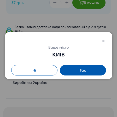
В кошик
57 грн.
Безкоштовна доставка води при замовленні від 2-х бутлів
18,9л.
Спеціальні ціни від 3 бутлів (деталі по телефону) .
Ваше місто
КИЇВ
Стакани одноразові
Фасовка: 50шт.
Ні
Так
Літраж: 100 мл.
Вид: паперові.
Виробник: Україна.