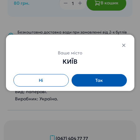
В кошик
80 грн.
Безкоштовна доставка води при замовленні від 2-х бутлів
18,9л.
Спеціальні ціни від 3 бутлів (деталі по телефону) .
Ваше місто
КИЇВ
Стакани одноразові
Фасовка: 100 шт.
Ні
Так
Літраж: 175 мл.
Вид: паперові.
Виробник: Україна.
(067) 404 77 77