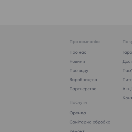
Про компанію
Пок
Про нас
Гара
Новини
Дост
Про воду
Пам’
Виробництво
Пита
Партнерство
Акці
Кон
Послуги
Оренда
Санітарна обробка
Ремонт