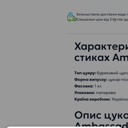
Безкоштовна доставка води пр
Спеціальні ціни від 3 бутлів (д
Характери
стиках Am
Тип цукру:
буряковий цуко
Форма випуску:
цукор-піс
Фасовка:
1 кг.
Упаковка:
паперова
Країна виробник:
Україна
Опис цуко
Ambassad