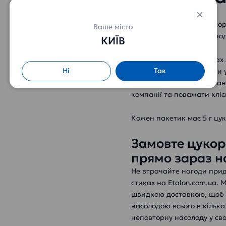
Сьогодні фасований цукор 
Ваше місто
навіть на кухні домогоспо
КИЇВ
Порційний цукор у стиках 
Ні
Так
кафе чи офісів. Подавати 
індивідуальному впакуванн
компанії та поважати кліє
Кожен пакетик має 5 г цукру
Замовте цукор
прямо зараз н
Не втрачайте нагоди прид
стиках на Etalon.com.ua.
швидкою доставкою, щоб 
насолодою всього в кілька
неповторну насолоду у сво