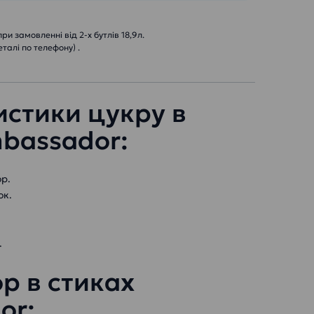
и замовленні від 2-х бутлів 18,9л.
еталі по телефону) .
стики цукру в
bassador:
р.
ок.
.
р в стиках
or: