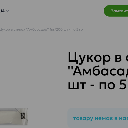
UA
Замовит
Цукор в стиках ''Амбасадор'' 1кг/200 шт - по 5 гр
Цукор в 
''Амбаса
шт - по 5
товару немає в на