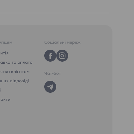
упцям
Соціальні мережі
нтія
авка та оплата
ятка клієнтам
Чат-бот
ння-відповіді
ї
такти