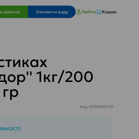
и дзвінок
Замовити воду
Увійти
Кошик
стиках
дор'' 1кг/200
 гр
Код: 0000000278
явності