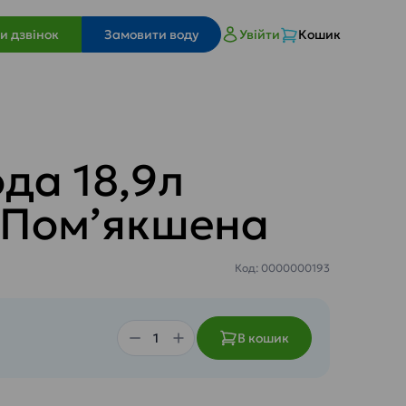
и дзвінок
Замовити воду
Увійти
Кошик
да 18,9л
Пом’якшена
Код: 0000000193
В кошик