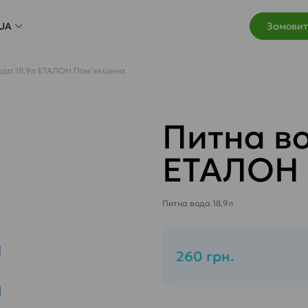
UA
Замовит
ода 18,9л ЕТАЛОН Пом’якшена
Питна во
ЕТАЛОН 
Питна вода 18,9л
260 грн.