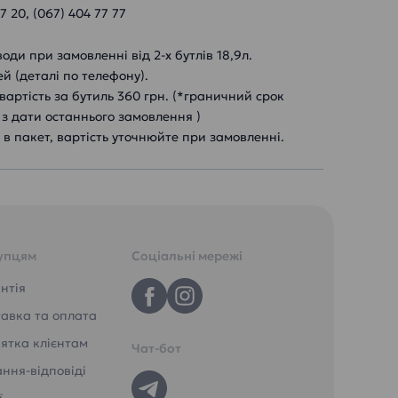
 20, (067) 404 77 77
и при замовленні від 2-х бутлів 18,9л.
ей (деталі по телефону).
артість за бутиль 360 грн. (*граничний срок
 з дати останнього замовлення )
в пакет, вартість уточнюйте при замовленні.
упцям
Соціальні мережі
нтія
авка та оплата
ятка клієнтам
Чат-бот
ння-відповіді