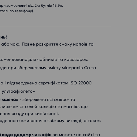
и замовленні від 2-х бутлів 18,9л.
деталі по телефону).
ень!
 або чаю. Повне розкриття смаку напоїв та
комендовано для чайників та кавоварок.
оди при збереженому вмісту мінералів Ca та
на і підтверджена сертифікатом ISO 22000
 ультрафіолетом
’якшена»
- збережено всі макро- та
лише вміст солей кальцію та магнію, що
ення осаду при кип’ятинні.
денного вживання в свіжому вигляді, а також
 води додому чи в офіс
ви можете на сайті та