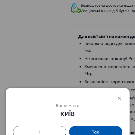
Безкоштовна доставка води пр
Спеціальні ціни від 3 бутлів (
Для всієї сім'ї на кожен д
Ідеальна вода для кави
їжі.
Не залишає накипу! Ре
Зменшена жорсткість в
Mg.
Безпечність гарантова
Знезаражена озоном та
Питна вода «Еталон Пом
мікроелементи, зменшено 
Ваше місто
дозволяє уникнути виникн
КИЇВ
Оптимальний вибір для що
як основа для кулінарії.
Ні
Так
Замовити доставку питної