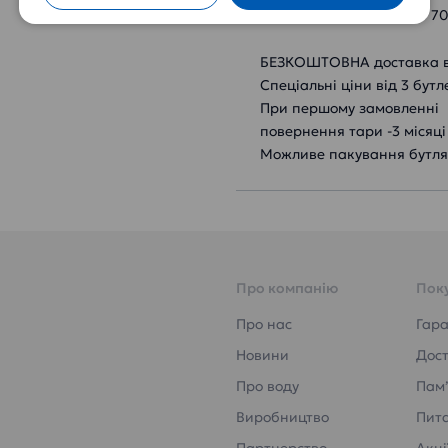
за телефонами (044) 20 707
БЕЗКОШТОВНА доставка вод
Спеціальні ціни від 3 бутл
При першому замовленні в
повернення тари -3 місяці
Можливе пакування бутля 
Про компанію
Пок
Про нас
Гара
Новини
Дост
Про воду
Пам’
Виробництво
Пита