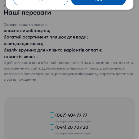
ультрафіолетом
всі варіації в будь-яких кількостях.
Питна вода «Еталон
Наші переваги
Пом’якшена»
Основні наші переваги:
власне виробництво;
багатий асортимент пляшок для води;
швидка доставка;
безліч зручних для клієнта варіантів оплати;
гарантія якості.
Щоб замовити кеги або інші товари, зв’яжіться з нами за контактами,
Замовити доставку
вказаними на сайті. Допоможемо з підбором товару, детальніше
питної води додому чи
розповімо про асортимент, розрахуємо підсумкову вартість доставки
з усіма похідними.
в офіс
Замовити доставку
питної води додому
чи в офіс
(067) 404 77 77
за тарифом оператора
(044) 20 707 20
за тарифом оператора