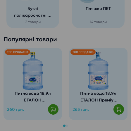
Бутлі
Пляшки ПЕТ
полікарбонатні 19
л
2 товари
14 товари
Популярні товари
ТОП ПРОДАЖІВ
ТОП ПРОДАЖІВ
Питна вода 18,9л
Питна вода 18,9л
ЕТАЛОН
ЕТАЛОН Преміум
Пом’якшена
(для дітей від 3
260 грн.
265 грн.
років)
Містить весь
спектр мінералів