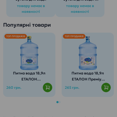
ручкою
товару немає в
товару немає в
наявності
наявності
Популярні товари
ТОП ПРОДАЖІВ
ТОП ПРОДАЖІВ
Питна вода 18,9л
Питна вода 18,9л
ЕТАЛОН
ЕТАЛОН Преміум
Пом’якшена
(для дітей від 3
260 грн.
265 грн.
років)
Містить весь
спектр мінералів
Ідеальна вода для
та корисних мікро-
кави або чаю.
і макроелементів,