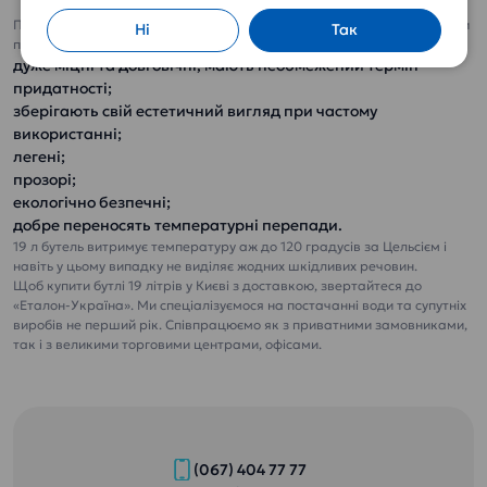
Пом’якшена»
Полікарбонатні бутлі, на відміну від іншої тари, володіють наступними
Ні
Так
перевагами:
дуже міцні та довговічні, мають необмежений термін
придатності;
зберігають свій естетичний вигляд при частому
використанні;
легені;
прозорі;
Замовити доставку
екологічно безпечні;
питної води додому чи
добре переносять температурні перепади.
в офіс
19 л бутель витримує температуру аж до 120 градусів за Цельсієм і
навіть у цьому випадку не виділяє жодних шкідливих речовин.
Замовити доставку
Щоб купити бутлі 19 літрів у Києві з доставкою, звертайтеся до
питної води додому
«Еталон-Україна». Ми спеціалізуємося на постачанні води та супутніх
виробів не перший рік. Співпрацюємо як з приватними замовниками,
чи в офіс
так і з великими торговими центрами, офісами.
(067) 404 77 77