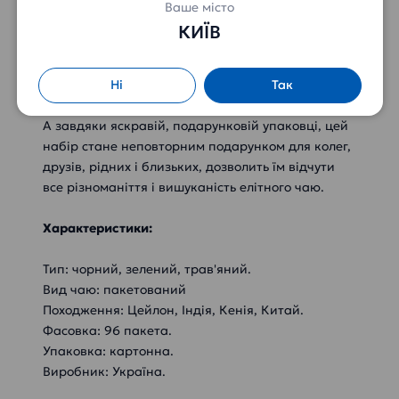
славиться Greenfield.
Ваше місто
КИЇВ
Серед усього розмаїття сортів, представлених в
цьому наборі, кожен зможе підібрати собі саме
той напій, який припаде до душі.
Ні
Так
А завдяки яскравій, подарунковій упаковці, цей
набір стане неповторним подарунком для колег,
друзів, рідних і близьких, дозволить їм відчути
все різноманіття і вишуканість елітного чаю.
Характеристики:
Тип: чорний, зелений, трав'яний.
Вид чаю: пакетований
Походження: Цейлон, Індія, Кенія, Китай.
Фасовка: 96 пакета.
Упаковка: картонна.
Виробник: Україна.