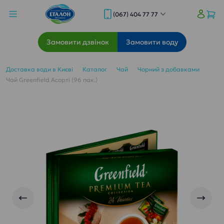
(067) 404 77 77
Замовити дзвінок
Замовити воду
Доставка води в Києві
Каталог
Чай
Чорний з добавками
Чай Greenfield Асорті (96 пак.)