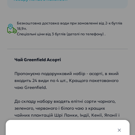
Безкоштовна доставка води при замовленні від 2-х бутлів
18,9л.
Спеціальні ціни від 3 бутлів (деталі по телефону) .
Чай Greenfield Асорті
Пропонуємо подарунковий набір - асорті, в який
входить 24 види по 4 шт., Кращого пакетованого
чаю Greenfield.
До складу набору входять елітні сорти чорного,
зеленого, червоного і білого чаю з кращих
чайних плантацій Шрі Ланки, Індії, Кенії, Японії і
Китаю, а також неповторні трав'яні і чайні
бленди з ягодами і фруктами, якими так