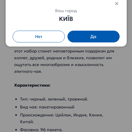
Среди всего разнообразия сортов,
Ваш город
представленных в этом наборе, каждый сможет
КИЇВ
подобрать себе именно тот напиток, который
придется по душе.
Нет
Да
А благодаря красочной, подарочной упаковке,
этот набор станет неповторимым подарком для
коллег, друзей, родных и близких, позволит им
ощутить все многообразие и изысканность
элитного чая.
Характеристики:
Тип: черный, зеленый, травяной.
Вид чая: пакетированный
Происхождение: Цейлон, Индия, Кения,
Китай.
Фасовка: 96 пакета.