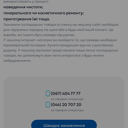
Питна вода «Еталон
використовують у процесі:
наведення чистоти;
Пом’якшена»
генерального чи косметичного ремонту;
приготування їжі тощо.
Замовити господарські товари зі списку на нашому сайті необхідно
для підтримки порядку на кухні або в будь-якій іншій кімнаті. Це
вироби, які мають бути завжди під рукою.
У нашому інтернет-магазині ви знайдете те, що завжди необхідно
відповідальній господині. Купити продукцію зручно з доставкою
додому. У нашому магазині представлені лише якісні господарські
Замовити доставку
товари, які допоможуть вам легко впоратися з будь-якими
забрудненнями.
питної води додому чи
в офіс
Замовити доставку
питної води додому
чи в офіс
(067) 404 77 77
за тарифом оператора
(044) 20 707 20
за тарифом оператора
Швидке замовлення