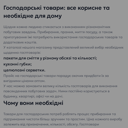
кави або чаю.
і макроелементів,
Господарські товари: все корисне та
Повне розкриття
що потрібні для
необхідне для дому
смаку напоїв та їжі.
зростаючого
Не залишає
організму дитини.
Щодня кожна людина стикається з виконанням різноманітних
накипу!
Не обов’язково
побутових завдань. Прибирання, прання, миття посуду, а також
Рекомендовано
кип’ятити.
приготування їжі потребують використання господарських товарів та
для чайників та
Безмечність
додаткових коштів.
кавоварок.
гарантована і
У каталозі нашого магазину представлений великий вибір необхідних
Зменшена
підтверджена
щоденно госптоварів:
жорсткість води
сертифікатом ISO
пакети для сміття у різному обсязі та кількості;
при збереженому
22000
кухонні губки;
вмісту мінералів
Знезаражена
целюлозні серветки.
Ca та Mg.
озоном та
Прайс на господарські товари порадує охочих придбати їх за
вигідними цінами оптом.
Безпечність
ультрафіолетом
У нас можна замовити велику кількість госптоварів для виконання
гарантована і
Питна вода «ЕТАЛОН
повсякденних побутових задач. Ними постійно користуються в
підтверджена
ПРЕМІУМ» - ідеально
будинку, квартирі, офісі чи на дачі.
сертифікатом ISO
підходить для дітей
Чому вони необхідні
22000
дошкільного та
Знезаражена
шкільного віку.
Товари для господарських потреб роблять процес прибирання та
озоном та
підтримання чистоти більш зручним та простим. Ціна кожного виробу
ультрафіолетом
залежить від призначення, кількості, обсягу.
Госптовари