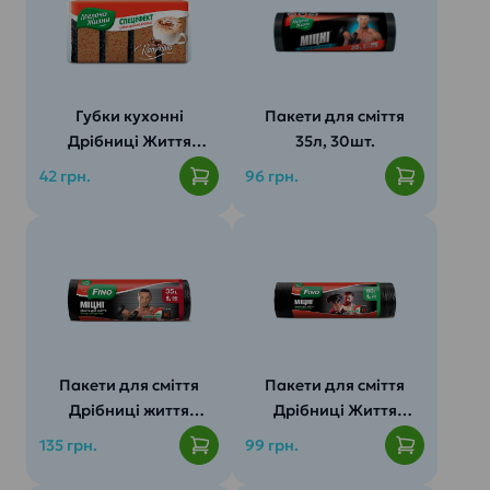
Зручність:
зелений
Губки кухонні
Пакети для сміття
Дрібниці Життя
35л, 30шт.
Спецефект 4шт.
42 грн.
96 грн.
Гігієна:
Пакети для сміття
Пакети для сміття
Дрібниці життя
Дрібниці Життя
Стандарт 35л/50шт.
60л/20шт.
135 грн.
99 грн.