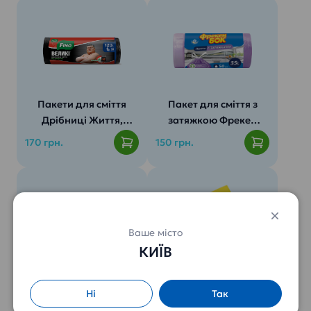
Універсальність:
Пакети для сміття
Пакет для сміття з
Дрібниці Життя,
затяжкою Фрекен
великі 120л/10шт.
БОК 35л/50шт.
170 грн.
150 грн.
Ваше місто
КИЇВ
Пакети для сміття
Серветки віскозні
Фрекен БОК з
для прибирання
Ні
Так
ручками 35л/50шт
(10шт/пач.)