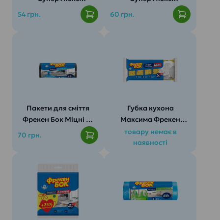
120л/10шт
160л/10шт
54 грн.
60 грн.
Пакети для сміття
Губка кухона
Фрекен Бок Міцні 35
Максима Фрекен
л, 30 шт
БОК 6шт.
товару немає в
70 грн.
наявності