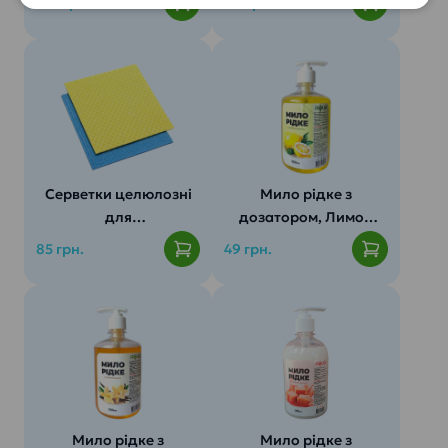
150 грн.
60 грн.
Серветки целюлозні
Мило рідке з
для
дозатором, Лимон
прибирання (10шт./
(500мл)
85 грн.
49 грн.
пач.))
Мило рідке з
Мило рідке з