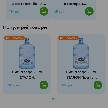
дозатором, Ваніль
дозатором,
(500мл)
Карамель (500мл)
49 грн.
49 грн.
Популярні товари
ТОП ПРОДАЖІВ
ТОП ПРОДАЖІВ
Питна вода 18,9л
Питна вода 18,9л
ЕТАЛОН
ЕТАЛОН Преміум
Пом’якшена
(для дітей від 3
260 грн.
265 грн.
років)
Містить весь
спектр мінералів
Ідеальна вода для
та корисних мікро-