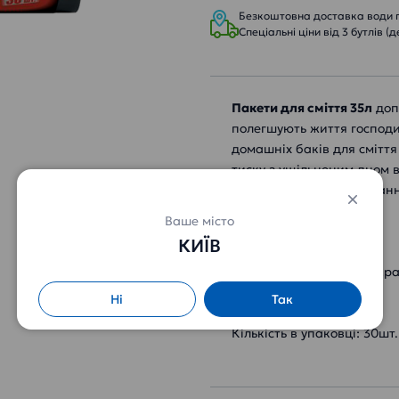
Безкоштовна доставка води пр
Спеціальні ціни від 3 бутлів (д
Пакети для сміття 35л
доп
полегшують життя господи
домашніх баків для сміття
тиску з ущільненим дном в
також запобігає протікан
Ваше місто
Характеристики
КИЇВ
Бренд: Дрібниці Життя
Країна виробництва: Укра
Вид: Пакети для сміття
Ні
Так
Об'єм відра: 35л
Кількість в упаковці: 30шт.