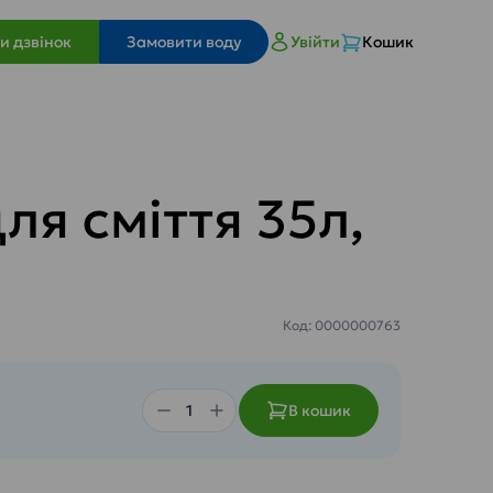
и дзвінок
Замовити воду
Увійти
Кошик
ля сміття 35л,
Код: 0000000763
В кошик