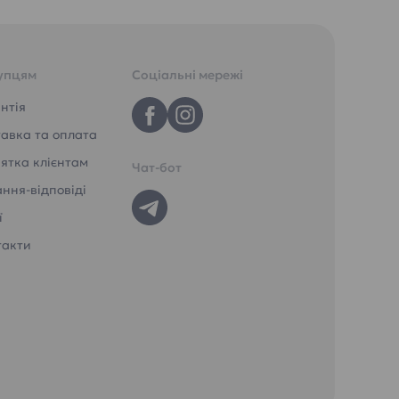
упцям
Соціальні мережі
нтія
авка та оплата
ятка клієнтам
Чат-бот
ння-відповіді
ї
такти