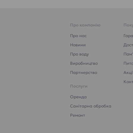
Про компанію
Пок
Про нас
Гара
Новини
Дост
Про воду
Пам’
Виробництво
Пита
Партнерство
Акці
Кон
Послуги
Оренда
Санітарна обробка
Ремонт