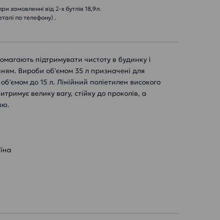
и замовленні від 2-х бутлів 18,9л.
еталі по телефону) .
омагають підтримувати чистоту в будинку і
ням. Вироби об'ємом 35 л призначені для
 об'ємом до 15 л. Лінійний поліетилен високого
итримує велику вагу, стійку до проколів, а
ню.
їна