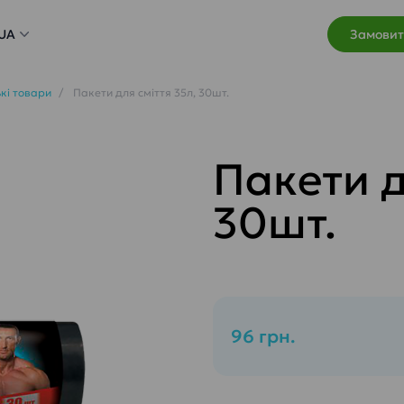
UA
Замовит
кі товари
Пакети для сміття 35л, 30шт.
Пакети д
30шт.
96 грн.