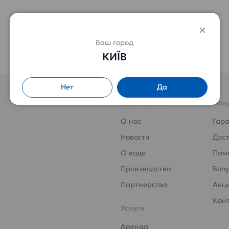
Подробнее
Подробнее
Ваш город
КИЇВ
Нет
Да
О компании
Пок
О нас
Гар
Новости
Дост
О воде
Пам
Производство
Воп
Партнерство
Акц
Кон
Услуги
Аренда