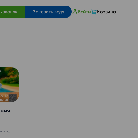
ь звонок
Заказать воду
Войти
Корзина
ения
и п...