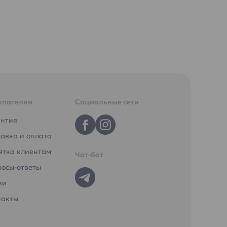
упателям
Социальные сети
антия
авка и оплата
ятка клиентам
Чат-бот
росы-ответы
ии
такты