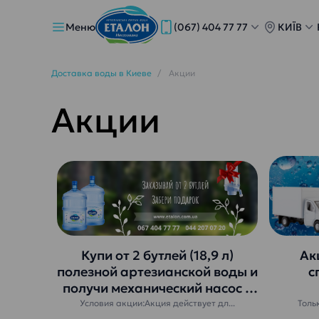
Меню
(067) 404 77 77
КИЇВ
Доставка воды в Киеве
Акции
Акции
Купи от 2 бутлей (18,9 л)
Ак
полезной артезианской воды и
с
получи механический насос в
подарок.
Условия акции:Акция действует дл...
Толь