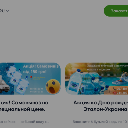
RU
Заказат
ция! Самовывоз по
Акция ко Дню рожд
пециальной цене.
Эталон-Украина
ко сейчас — забирай воду с...
Закажите 6 бутылей воды по 10 л 