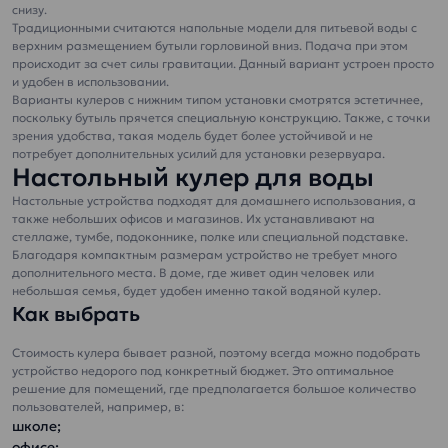
Обеззаражена
возраста
снизу.
озоном и
Традиционными считаются напольные модели для питьевой воды с
верхним размещением бутыли горловиной вниз. Подача при этом
ультрафиолетом
происходит за счет силы гравитации. Данный вариант устроен просто
Питьевая вода «Эталон
и удобен в использовании.
Умягченная»
Варианты кулеров с нижним типом установки смотрятся эстетичнее,
поскольку бутыль прячется специальную конструкцию. Также, с точки
зрения удобства, такая модель будет более устойчивой и не
потребует дополнительных усилий для установки резервуара.
Настольный кулер для воды
Настольные устройства подходят для домашнего использования, а
также небольших офисов и магазинов. Их устанавливают на
Заказать доставку
стеллаже, тумбе, подоконнике, полке или специальной подставке.
Благодаря компактным размерам устройство не требует много
питьевой воды домой
дополнительного места. В доме, где живет один человек или
или в офис
небольшая семья, будет удобен именно такой водяной кулер.
Как выбрать
Стоимость кулера бывает разной, поэтому всегда можно подобрать
устройство недорого под конкретный бюджет. Это оптимальное
Заказать доставку
решение для помещений, где предполагается большое количество
питьевой воды домой
пользователей, например, в:
или в офис
школе;
офисе;