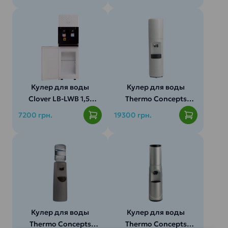
Кулер для воды
Кулер для воды
Clover LB-LWB 1,5-
Thermo Concepts
5X88
Fahrenheit
7200 грн.
19300 грн.
Три типа воды:
Тип кулера:
Загрузка
бутыли:
Температура
Кулер для воды
Кулер для воды
воды:
Thermo Concepts
Thermo Concepts