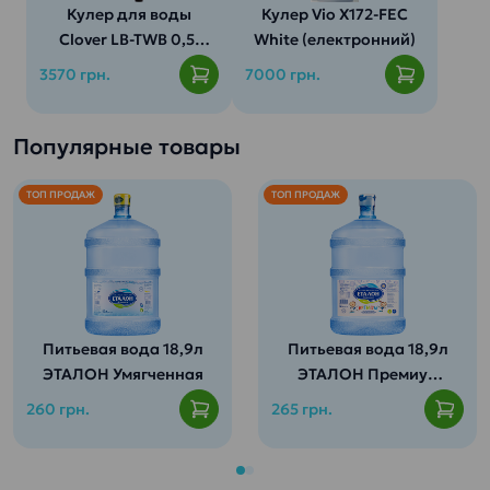
Кулер для воды
Кулер Vio X172-FEC
Clover LB-TWB 0,5-
White (електронний)
5T88
3570 грн.
7000 грн.
Популярные товары
Верхняя
загрузка
бутылей:
ТОП ПРОДАЖ
ТОП ПРОДАЖ
Питьевая вода 18,9л
Питьевая вода 18,9л
ЭТАЛОН Умягченная
ЭТАЛОН Премиум
(для детей от 3 лет)
260 грн.
265 грн.
Содержит весь
спектр минералов