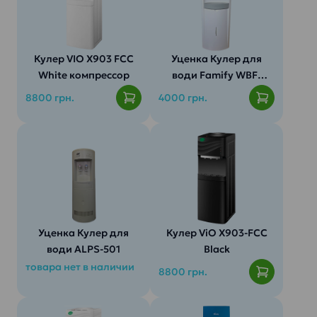
Кулер VIO X903 FCC
Уценка Кулер для
White компрессор
води Famify WBF-
330 LA
8800 грн.
4000 грн.
Цвет корпуса:
Уценка
Тип
Кулер для
размещения:
води Famify
WBF-330 LA
Метод
охлаждения:
*Цена
Договорная
Производительность
Уценка Кулер для
Кулер ViO Х903-FCC
охлаждения:
води ALPS-501
Black
товара нет в наличии
Производительность
8800 грн.
нагрева:
*Цена
договорная
Быстрый нагрев
Бак холодной