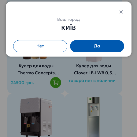
Pacifik
Baltic
19300 грн.
19300 грн.
Шкафчик:
Ваш город
КИЇВ
Нет
Да
Цвет корпуса:
Функциональная
шкафчика:
Кулер для воды
Кулер для воды
Thermo Concepts
Clover LB-LWB 0,5-
Cima
5X88
товара нет в наличии
24500 грн.