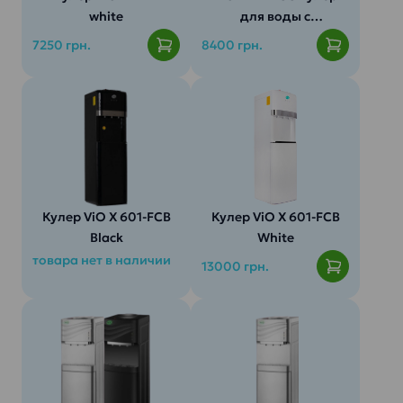
white
для воды с
компрессорным
7250 грн.
8400 грн.
охлаждением,
напольный
Кулер ViO X 601-FCB
Кулер ViO X 601-FCB
Black
White
товара нет в наличии
13000 грн.