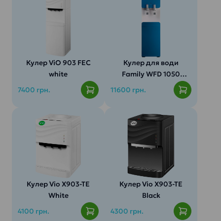
воды:
воды:
Мощность
охлаждения:
Кулер ViO 903 FEC
Кулер для води
Бак горячей
white
Family WFD 1050
воды:
Blue
7400 грн.
11600 грн.
Мощность
нагрева:
Тип кранов:
Производитель:
Экономия
электроэнергии:
Кулер Vio X903-TE
Кулер Vio X903-TE
White
Black
4100 грн.
4300 грн.