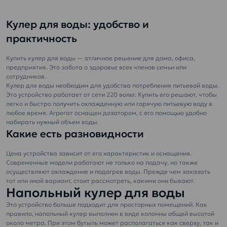
Идеальная вода
и полезных микро-
Стильный
для кофе или чая.
и макроэлементов,
серебристый
Кулер для воды: удобство и
Полное раскрытие
необходимых для
дизайн:
практичность
вкуса напитков и
растущего
еды.
организма
Купить кулер для воды — отличное решение для дома, офиса,
Не оставляет
ребенка.
предприятия. Это забота о здоровье всех членов семьи или
накипи!
Не обязательно
сотрудников.
Рекомендовано
кипятить.
Кулер для воды необходим для удобства потребления питьевой воды.
для чайников и
Безопасность
Это устройство работает от сети 220 вольт. Купить его решают, чтобы
кофемашин.
гарантирована и
легко и быстро получить охлажденную или горячую питьевую воду в
Уменьшена
подтверждена
любое время. Агрегат оснащен дозатором, с его помощью удобно
набирать нужный объем воды.
жесткость воды
сертификатом ISO
Какие есть разновидности
при сохраненном
22000
содержимом
Обеззараженная
Цена устройства зависит от его характеристик и оснащения.
минералов Ca и
озоном и
Современные модели работают не только на подачу, но также
Mg.
ультрафиолетом
осуществляют охлаждение и подогрев воды. Прежде чем заказать
Безопасность
Питьевая вода «Эталон
тот или иной вариант, стоит рассмотреть, какими они бывают.
гарантирована и
Премиум» – идеально
Напольный кулер для воды
подтверждена
подходит для детей
Это устройство больше подходит для просторных помещений. Как
сертификатом ISO
дошкольного и
правило, напольный кулер выполнен в виде колонны общей высотой
22000
школьного
около метра. При этом бутыль может располагаться как сверху, так и