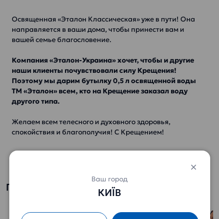
Освященная «Эталон Классическая» уже в пути! Она
направляется в ваши дома, чтобы принести вам и
вашей семье благословение.
Компания «Эталон-Украина» хочет, чтобы и другие
наши клиенты почувствовали силу Крещения!
Поэтому мы дарим бутылку 0,5 л освященной воды
ТМ «Эталон» всем, кто на Крещение заказал воду
другого типа.
Желаем всем телесного и духовного здоровья,
спокойствия и благополучия! С Крещением!
Ваш город
Полезно знать
КИЇВ