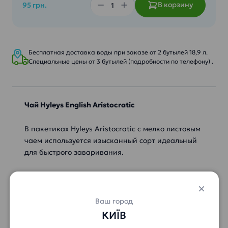
В корзину
95 грн.
Бесплатная доставка воды при заказе от 2 бутылей 18,9 л.
Специальные цены от 3 бутылей (подробности по телефону) .
Чай Hyleys English Aristocratic
В пакетиках Hyleys Aristocratic с мелко листовым
чаем используется изысканный сорт идеальный
для быстрого заваривания.
Hyleys Aristocratic чай обладает насыщенным
букетом, изысканным вкусом, тонким сладким
ароматом и идеален для чаепития в
Ваш город
послеобеденное и вечернее время.
КИЇВ