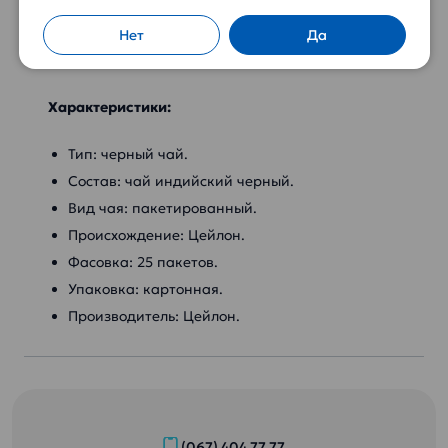
В пакетиках Hyleys Aristocratic с мелко листовым
Нет
Да
чаем используется изысканный сорт, идеальный
для быстрого заваривания.
Характеристики:
Тип: черный чай.
Состав: чай индийский черный.
Вид чая: пакетированный.
Происхождение: Цейлон.
Фасовка: 25 пакетов.
Упаковка: картонная.
Производитель: Цейлон.
(067) 404 77 77