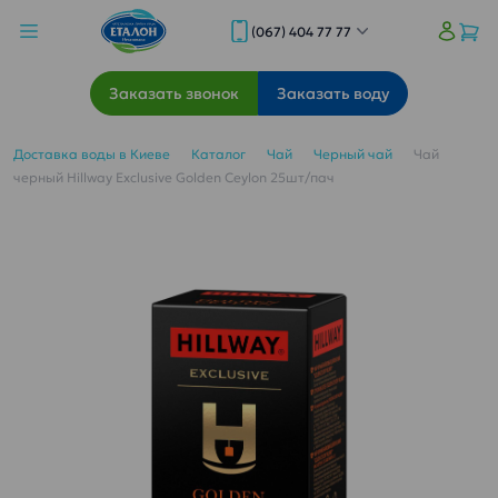
(067) 404 77 77
Заказать звонок
Заказать воду
Доставка воды в Киеве
Каталог
Чай
Черный чай
Чай
черный Hillway Exclusive Golden Ceylon 25шт/пач