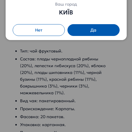
способствует повышению иммунитета,
Ваш город
очищению организма, благотворно влияет на
КИЇВ
сердечную мышцу, является антисептическим и
противопростудным средством.
Нет
Да
Характеристики:
Тип: чай фруктовый.
Состав: плоды черноплодной рябины
(20%), лепестки гибискуса (20%), яблоко
(20%), плоды шиповника (11%), черной
бузины (11%), красной рябины (11%),
боярышника (3%), черники (3%),
можжевельника (1%).
Вид чая: пакетированный.
Происхождение: Карпаты.
Фасовка: 20 пакетов.
Упаковка: картонная.