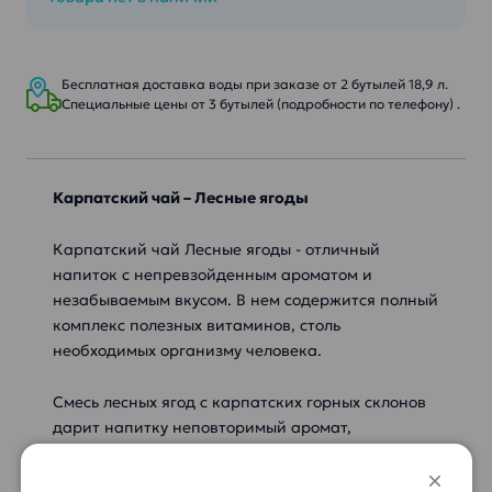
Бесплатная доставка воды при заказе от 2 бутылей 18,9 л.
Специальные цены от 3 бутылей (подробности по телефону) .
Карпатский чай – Лесные ягоды
Карпатский чай Лесные ягоды - отличный
напиток с непревзойденным ароматом и
незабываемым вкусом. В нем содержится полный
комплекс полезных витаминов, столь
необходимых организму человека.
Смесь лесных ягод с карпатских горных склонов
дарит напитку неповторимый аромат,
несравненным вкус и полный комплекс полезных
для организма человека витаминов. Чай