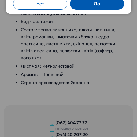
Нет
Да
Упаковка: Пакет з целофану
Количество в упаковке: 50пак
Вид чая: тизан
Состав: трава лимонника, плоди шипшини,
квіти ромашки, шматочки яблука, цедра
апельсина, листя м'яти, ехінацея, пелюстки
квітів апельсина, пелюстки квітів (сафлор,
волошка)
Лист чая: мелколистовой
Аромат: Травяной
Страна производства: Украина
(067) 404 77 77
по тарифу оператора
(044) 20 707 20