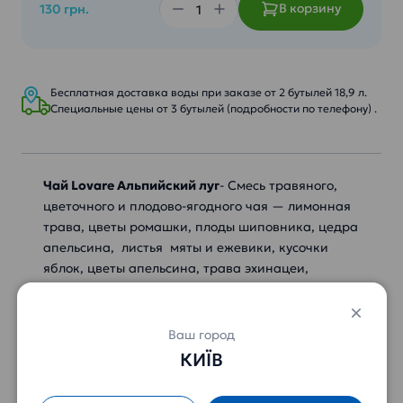
В корзину
130 грн.
Бесплатная доставка воды при заказе от 2 бутылей 18,9 л.
Специальные цены от 3 бутылей (подробности по телефону) .
Чай Lovare Альпийский луг
- Смесь травяного,
цветочного и плодово-ягодного чая — лимонная
трава, цветы ромашки, плоды шиповника, цедра
апельсина, листья мяты и ежевики, кусочки
яблок, цветы апельсина, трава эхинацеи,
лепестки сафлора и василька.
Характеристики:
Ваш город
КИЇВ
Производитель: Мономах
Вес: 75гр.