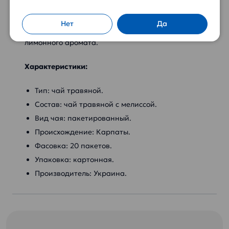
укрепляет нервную систему.
Нет
Да
Эфирное масло предает чаю приятного
лимонного аромата.
Характеристики:
Тип: чай травяной.
Состав: чай травяной с мелиссой.
Вид чая: пакетированный.
Происхождение: Карпаты.
Фасовка: 20 пакетов.
Упаковка: картонная.
Производитель: Украина.