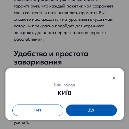
гарантирует, что каждый пакетик чая сохраняет
свою свежесть и интенсивность аромата. Вы
сможете наслаждаться натуральным вкусом чая,
который прекрасно подойдет для утреннего
завтрака, дневного перерыва или вечернего
расслабления.
Удобство и простота
заваривания
Каждый пакетик чая в наборе "Lovare Prime Tea
Set" представляет собой удобный способ
приготовления чашки вкусного чая. Просто
Ваш город
поместите пакетик в чашку с горячей водой,
КИЇВ
дайте настояться несколько минут и
наслаждайтесь чудесным ароматом и вкусом.
Это идеальное решение для занятых людей,
Нет
Да
которые ценят качественный чай без лишних
усилий.