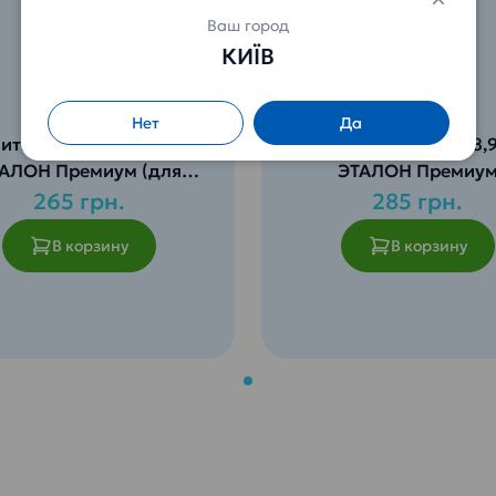
Ваш город
КИЇВ
Нет
Да
итьевая вода 18,9л
Питьевая вода 18,
АЛОН Премиум (для
ЭТАЛОН Премиу
детей от 3 лет)
265 грн.
285 грн.
В корзину
В корзину
ржит весь спектр
Вода, как ее создала са
ралов и полезных
природа. Уникальное
о- и макроэлементов,
месторождение чистой
ходимых для растущего
питьевой воды глубиной
низма ребенка.
323м.
бязательно кипятить.
Идеально для всей семь
пасность гарантирована
Безопасность гарантир
дтверждена
и подтверждена
ификатом ISO 22000
сертификатом ISO 2200