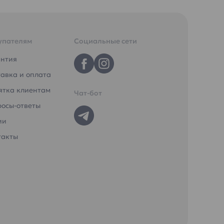
 и
упателям
Социальные сети
антия
авка и оплата
ятка клиентам
Чат-бот
росы-ответы
ии
ой воды
такты