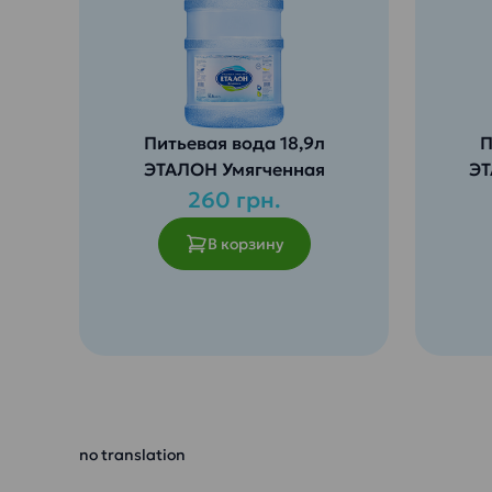
Питьевая вода 18,9л
П
ЭТАЛОН Умягченная
ЭТ
260 грн.
В корзину
Соде
Идеальная вода для кофе
мине
или чая. Полное раскрытие
микр
вкуса напитков и еды.
необ
Не оставляет накипи!
орга
Рекомендовано для
Не о
чайников и кофемашин.
Безо
no translation
Уменьшена жесткость воды
и по
при сохраненном
серт