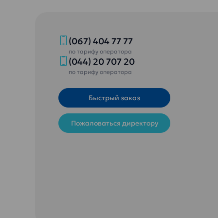
содержимом минералов Ca и
Обез
Mg.
ульт
Безопасность гарантирована
Питьев
и подтверждена
– идеа
(067) 404 77 77
сертификатом ISO 22000
дошкол
по тарифу оператора
Обеззаражена озоном и
возрас
(044) 20 707 20
ультрафиолетом
по тарифу оператора
Питьевая вода «Эталон
Умягченная»
Быстрый заказ
Пожаловаться директору
Заказа
домой 
Заказать доставку питьевой воды
домой или в офис