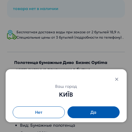
товара нет в наличии
Бесплатная доставка воды при заказе от 2 бутылей 18,9 л.
Специальные цены от 3 бутылей (подробности по телефону) .
Полотенца бумажные Диво Бизнес Optima
-
неотъемлемые помощники в быту и
профессиональной деятельности. Эта продукция
популярна, потому что улучшает комфорт в
Ваш город
повседневных делах.
КИЇВ
Характеристики:
Нет
Да
Бренд: Диво
Вид: Бумажные полотенца