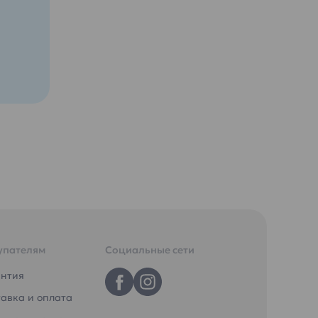
ма
и
ована
0
 и
упателям
Социальные сети
антия
авка и оплата