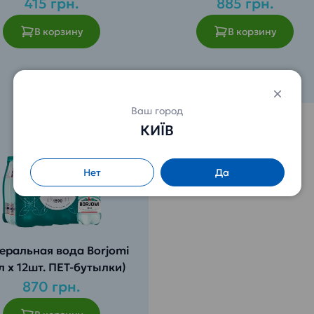
ированная (0,5л х 12шт,
415 грн.
885 грн.
стекло)
В корзину
В корзину
Ваш город
КИЇВ
Нет
Да
еральная вода Borjomi
5л х 12шт. ПЕТ-бутылки)
870 грн.