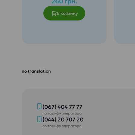
260 грн.
В корзину
Соде
Идеальная вода для кофе
мине
или чая. Полное раскрытие
микр
вкуса напитков и еды.
необ
Не оставляет накипи!
орга
Рекомендовано для
Не о
чайников и кофемашин.
Безо
no translation
Уменьшена жесткость воды
и по
при сохраненном
серт
содержимом минералов Ca и
Обез
Mg.
ульт
Безопасность гарантирована
Питьев
и подтверждена
– идеа
(067) 404 77 77
сертификатом ISO 22000
дошкол
по тарифу оператора
Обеззаражена озоном и
возрас
(044) 20 707 20
ультрафиолетом
по тарифу оператора
Питьевая вода «Эталон