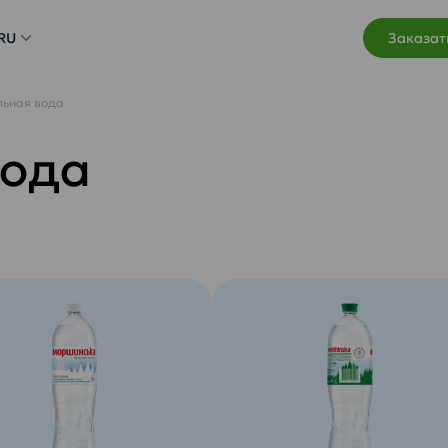
RU
Заказат
ьная вода
вода