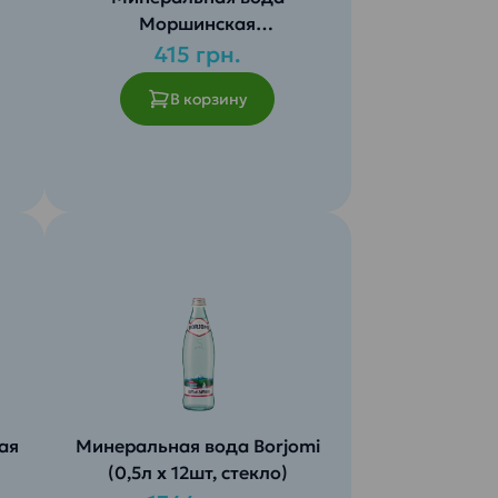
Моршинская
т.)
слабогазированная (0,5л х
415 грн.
6шт, стекло)
В корзину
ая
Минеральная вода Borjomi
(0,5л х 12шт, стекло)