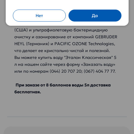
что она не проходит химическую обработку.
Вода 5 л «Эталон Классическая» проходит 6
Нет
Да
степеней доочистки на фильтрах GENERAL
ELECTRIC Water & Process Technologies Group
(СШA) и ультрафиолетовую бактерицидную
очистку и озонирование от компаний GEBRUDER
HEYL (Германия) и PACIFIC OZONE Technologies,
что делает ее кристально чистой и полезной.
Вы можете купить воду "Эталон Классическая" 5
л на нашем сайте через форму «Заказать воду»
или по номерам (044) 20 707 20; (067) 404 77 77.
При заказе от 8 баллонов воды 5л доставка
бесплатная.