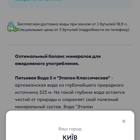
Бесплатная доставка воды при заказе от 2 бутылей 18,9 л.
Специальные цены от 3 бутылей (подробности по телефону).
Оптимальный баланс минералов для
ежедневного употребления.
Питьевая Вода 5 л "Эталон Классическая"
-
артезианская вода из глубочайшего природного
источника 323 м. На такой глубине вода остается
чистой от природы и сохраняет свой полезный
минеральный состав. Вода "Эталон
Классическая" 5 л натурально насыщена солями
Кальция, Магния, Калия и др., которые подарят
здоровье и энергию вашему организму.
Ваш город
Особенность питьевой воды "Эталон" 5 л в том,
КИЇВ