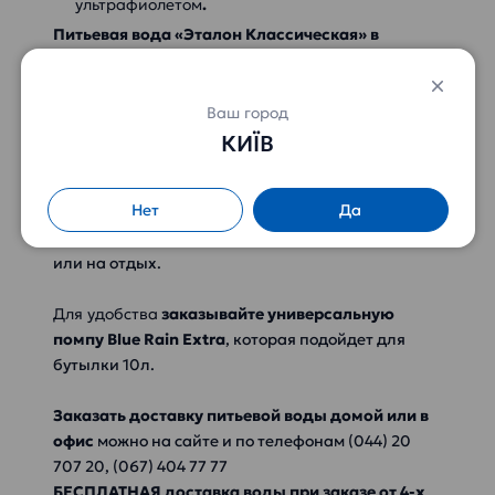
ультрафиолетом
.
Питьевая вода «Эталон Классическая» в
бутылке 10 л
– чистая артезианская вода со
сбалансированным содержанием солей.
Оптимальный выбор для ежедневного
Ваш город
употребления в свежем виде, а также в качестве
КИЇВ
основы для кулинарии.
Нет
Да
Удобная тара позволяет использовать как дома
или в офисе, так и брать с собой в путешествие
или на отдых.
Для удобства
заказывайте универсальную
помпу Blue Rain Extra
, которая подойдет для
бутылки 10л.
Заказать доставку питьевой воды домой или в
офис
можно на сайте и по телефонам (044) 20
707 20, (067) 404 77 77
БЕСПЛАТНАЯ доставка воды при заказе от 4-х