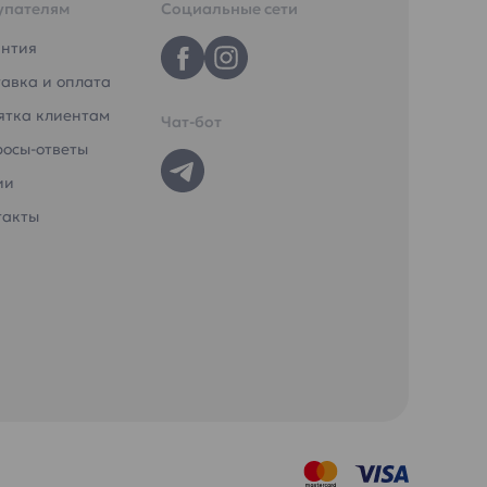
упателям
Социальные сети
антия
авка и оплата
ятка клиентам
Чат-бот
росы-ответы
ии
такты