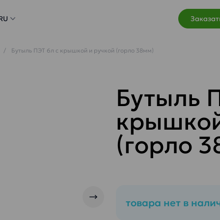
RU
Заказат
Бутыль ПЭТ 6л с крышкой и ручкой (горло 38мм)
Бутыль П
крышкой
(горло 3
товара нет в нали