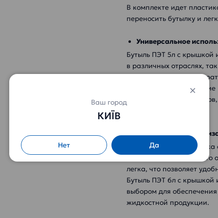
В комплекте идет пластик
переносить бутылку и лег
Универсальное исполь
Бутыль ПЭТ 5л с крышкой 
в различных отраслях, та
промышленность, лаборат
домашнее использование 
для хранения воды, соков,
Ваш город
веществ и т.д.
КИЇВ
Привлекательный диза
Нет
Да
Эта пластиковая бутылка
высокой прочностью, что 
легка, что позволяет удо
Бутыль ПЭТ 6л с крышкой
выбором для обеспечения
жидкостной продукции.