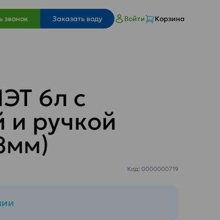
ь звонок
Заказать воду
Войти
Корзина
ЭТ 6л с
 и ручкой
8мм)
Код: 0000000719
чии