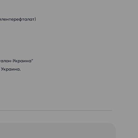
илентерефталат)
талон-Украина"
 Украина.