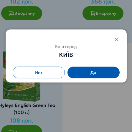
102 грн.
366 грн.
В корзину
В корзину
Ваш город
КИЇВ
Нет
Да
Hyleys English Green Tea
(100 г.)
108 грн.