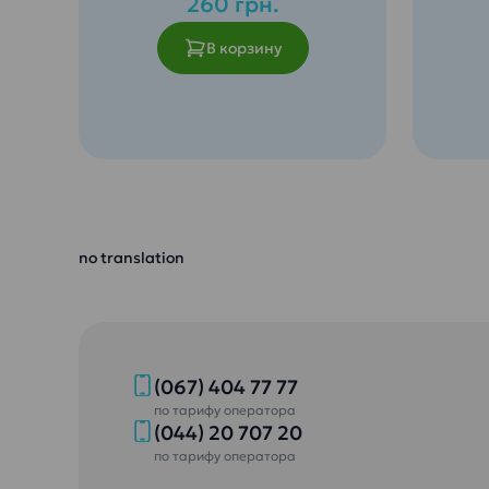
260 грн.
В корзину
Соде
Идеальная вода для кофе
мине
или чая. Полное раскрытие
микр
вкуса напитков и еды.
необ
Не оставляет накипи!
орга
Рекомендовано для
Не о
чайников и кофемашин.
Безо
no translation
Уменьшена жесткость воды
и по
при сохраненном
серт
содержимом минералов Ca и
Обез
Mg.
ульт
Безопасность гарантирована
Питьев
и подтверждена
– идеа
(067) 404 77 77
сертификатом ISO 22000
дошкол
по тарифу оператора
Обеззаражена озоном и
возрас
(044) 20 707 20
ультрафиолетом
по тарифу оператора
Питьевая вода «Эталон