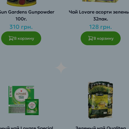
Чай Lovare асорти зелен
100г.
32пак.
310 грн.
128 грн.
В корзину
В корзину
ный чай Lovare Special
Зеленый чай Qualitea