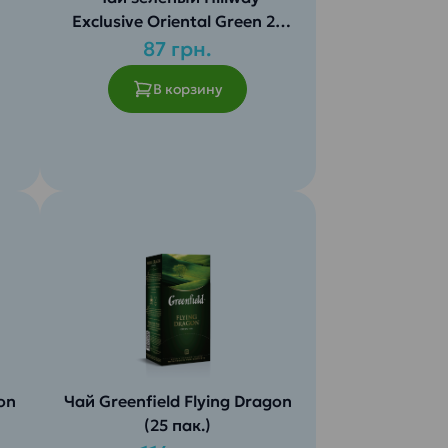
Exclusive Oriental Green 25
шт/пач
87 грн.
В корзину
on
Чай Greenfield Flying Dragon
(25 пак.)