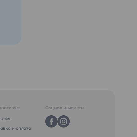
ма
и
ована
0
 и
упателям
Социальные сети
антия
авка и оплата