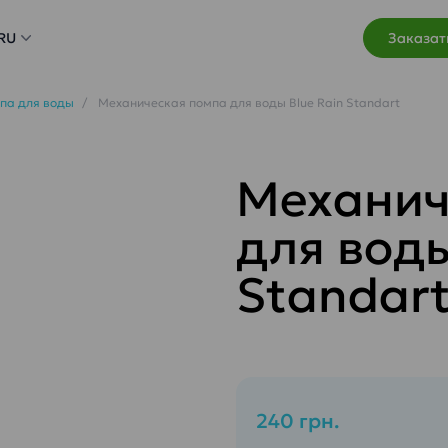
RU
Заказат
па для воды
Механическая помпа для воды Blue Rain Standart
Механич
для воды
Standar
240 грн.