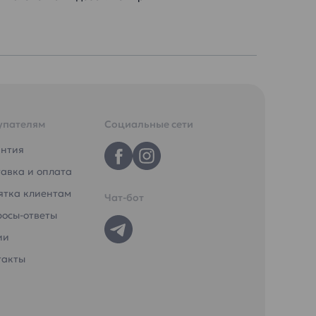
упателям
Социальные сети
антия
авка и оплата
ятка клиентам
Чат-бот
росы-ответы
ии
такты