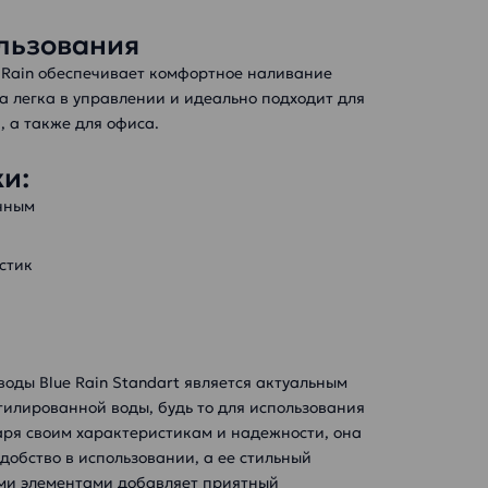
льзования
 Rain обеспечивает комфортное наливание
а легка в управлении и идеально подходит для
 а также для офиса.
и:
ачным
стик
оды Blue Rain Standart является актуальным
илированной воды, будь то для использования
аря своим характеристикам и надежности, она
удобство в использовании, а ее стильный
ыми элементами добавляет приятный