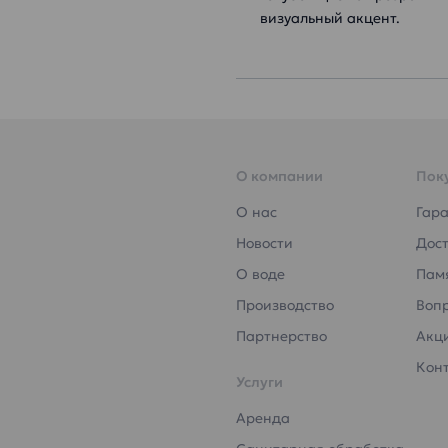
визуальный акцент.
О компании
Пок
О нас
Гар
Новости
Дост
О воде
Пам
Производство
Воп
Партнерство
Акц
Кон
Услуги
Аренда