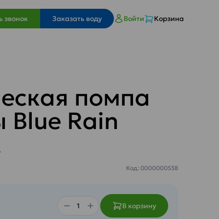
ь звонок
Заказать воду
Войти
Корзина
еская помпа
 Blue Rain
t
Код: 0000000538
В корзину